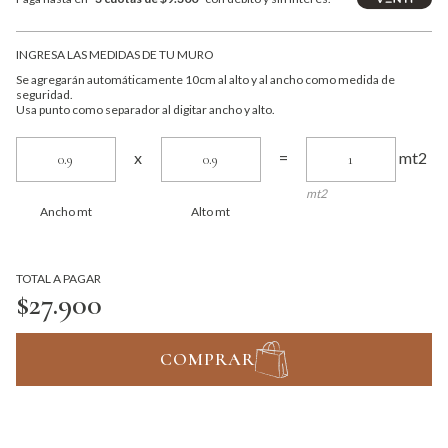
INGRESA LAS MEDIDAS DE TU MURO
Se agregarán automáticamente 10cm al alto y al ancho como medida de
seguridad.
Usa punto como separador al digitar ancho y alto.
mt2
x
=
mt2
Ancho mt
Alto mt
TOTAL A PAGAR
$27.900
COMPRAR