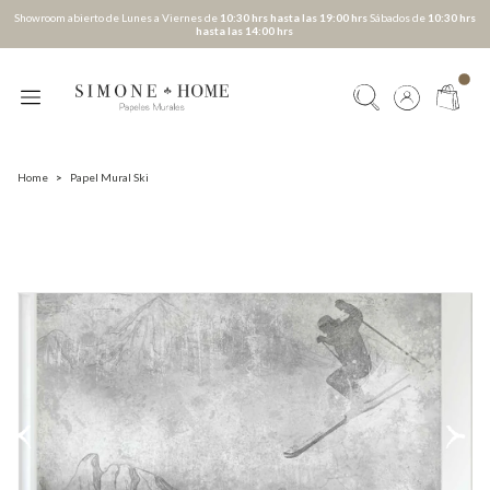
Showroom abierto de Lunes a Viernes de
10:30 hrs hasta las 19:00 hrs
Sábados de
10:30 hrs
hasta las 14:00 hrs
Home
>
Papel Mural Ski