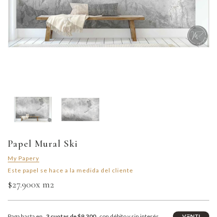
Papel Mural Ski
My Papery
Este papel se hace a la medida del cliente
$27.900
x m2
Paga hasta en
3 cuotas de $9.300
con débito y sin interés.