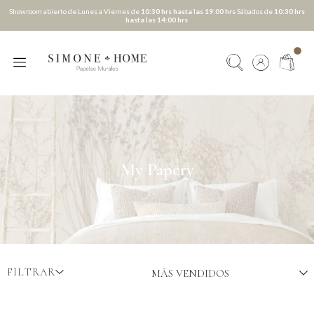
Showroom abierto de Lunes a Viernes de
10:30 hrs hasta las 19:00 hrs
Sábados de
10:30 hrs
hasta las 14:00 hrs
My Papery
FILTRAR