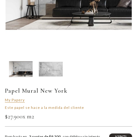
Papel Mural New York
My Papery
Este papel se hace a la medida del cliente
$27.900
x m2
Paga hasta en
3 cuotas de $9.300
con débito y sin interés.