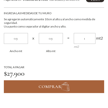
INGRESA LAS MEDIDAS DE TU MURO
Se agregarán automáticamente 10cm al alto y al ancho como medida de
seguridad.
Usa punto como separador al digitar ancho y alto.
mt2
x
=
mt2
Ancho mt
Alto mt
TOTAL A PAGAR
$27.900
COMPRAR