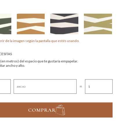
rir de la imagen según la pantalla que estés usando.
ESITAS
 (en metros) del espacio que te gustaría empapelar.
tar ancho y alto.
=
COMPRAR