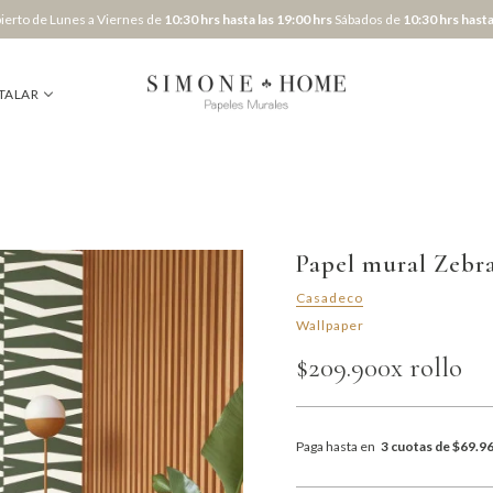
erto de Lunes a Viernes de
10:30 hrs hasta las 19:00 hrs
Sábados de
10:30 hrs hasta
TALAR
Papel mural Zebr
Casadeco
Wallpaper
$209.900
x rollo
Paga hasta en
3 cuotas de $69.9