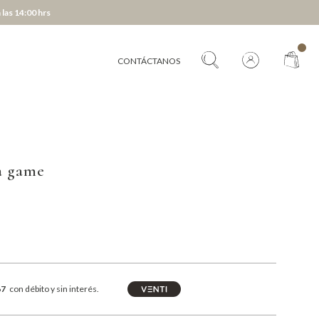
 las 14:00 hrs
CONTÁCTANOS
a game
67
con débito y sin interés.