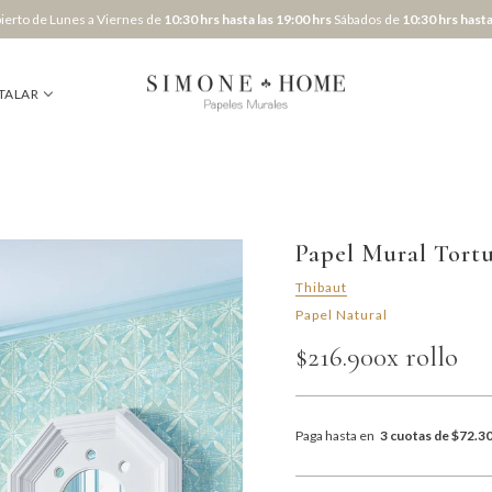
erto de Lunes a Viernes de
10:30 hrs hasta las 19:00 hrs
Sábados de
10:30 hrs hasta
TALAR
Papel Mural Tort
Thibaut
Papel Natural
$216.900
x rollo
Paga hasta en
3 cuotas de $72.3