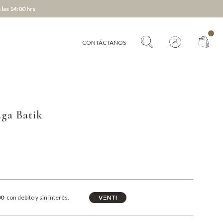
 las 14:00 hrs
CONTÁCTANOS
uga Batik
00
con débito y sin interés.