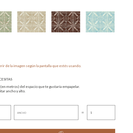
rir de la imagen según la pantalla que estés usando.
ESITAS
 (en metros) del espacio que te gustaría empapelar.
tar ancho y alto.
=