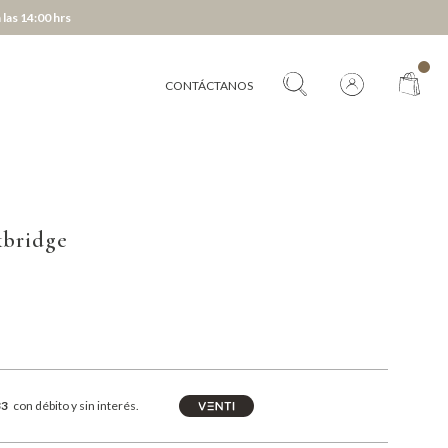
 las 14:00 hrs
CONTÁCTANOS
kbridge
33
con débito y sin interés.