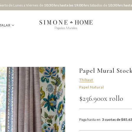
erto de Lunes a Viernes de
10:30 hrs hasta las 19:00 hrs
Sábados de
10:30 hrs hasta
TALAR
Papel Mural Stoc
Thibaut
Papel Natural
$256.900
x rollo
Paga hasta en
3 cuotas de $85.6