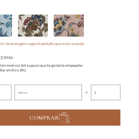
rir de la imagen según la pantalla que estés usando.
ESITAS
 (en metros) del espacio que te gustaría empapelar.
tar ancho y alto.
=
COMPRAR