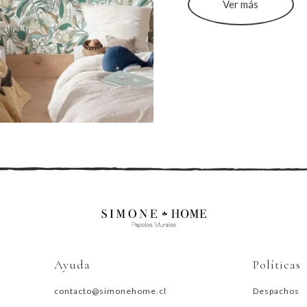
Ver más
Ayuda
Políticas
contacto@simonehome.cl
Despachos