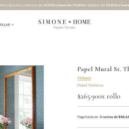
erto de Lunes a Viernes de
10:30 hrs hasta las 19:00 hrs
Sábados de
10:30 hrs hasta
TALAR
Papel Mural St. 
Thibaut
Papel Texturas
$265.900
x rollo
Paga hasta en
3 cuotas de $88.6