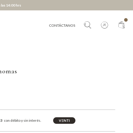
 las 14:00 hrs
CONTÁCTANOS
Thomas
33
con débito y sin interés.