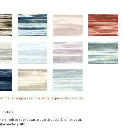
rir de la imagen según la pantalla que estés usando.
ESITAS
 (en metros) del espacio que te gustaría empapelar.
tar ancho y alto.