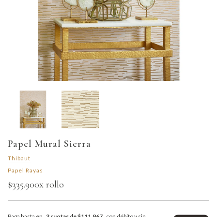
Papel Mural Sierra
Thibaut
Papel Rayas
$335.900
x rollo
Paga hasta en
3 cuotas de $111.967
con débito y sin