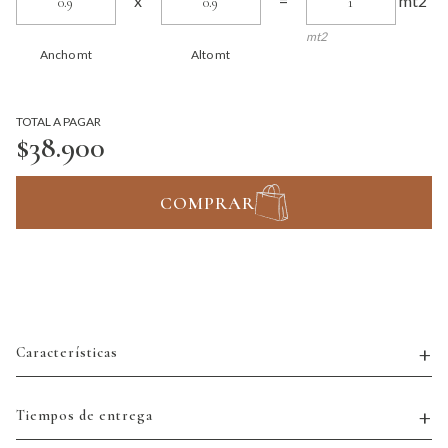
mt2
x
=
mt2
Ancho mt
Alto mt
TOTAL A PAGAR
$38.900
COMPRAR
Características
Tiempos de entrega