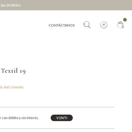
 las 14:00 hrs
CONTÁCTANOS
Textil 19
a del cliente
0
con débito y sin interés.