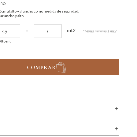
URO
cm al alto y al ancho como medida de seguridad.
ar ancho y alto.
mt2
=
* Venta minima 1 mt2
Alto mt
COMPRAR