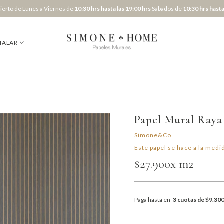
erto de Lunes a Viernes de
10:30 hrs hasta las 19:00 hrs
Sábados de
10:30 hrs hasta
TALAR
Papel Mural Raya 
Simone&Co
Este papel se hace a la medid
$27.900
x m2
Paga hasta en
3 cuotas de $9.30