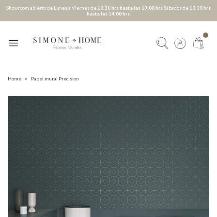
Showroom abierto de Lunes a Viernes de
10:30 hrs hasta las 19:00 hrs
Sábados de
10:30 hrs
hasta las 14:00 hrs
Home
>
Papel mural Precision