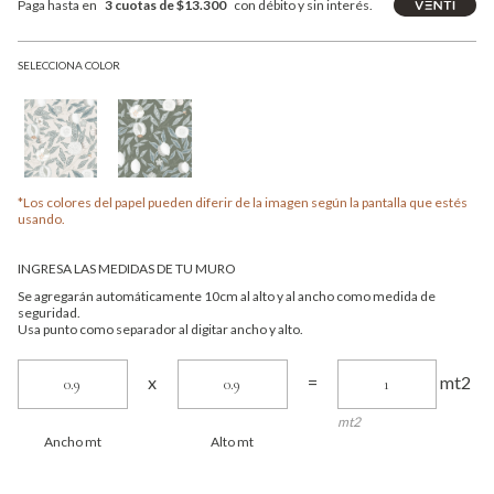
Paga hasta en
3 cuotas de $13.300
con débito y sin interés.
SELECCIONA COLOR
*Los colores del papel pueden diferir de la imagen según la pantalla que estés
usando.
INGRESA LAS MEDIDAS DE TU MURO
Se agregarán automáticamente 10cm al alto y al ancho como medida de
seguridad.
Usa punto como separador al digitar ancho y alto.
mt2
x
=
mt2
Ancho mt
Alto mt