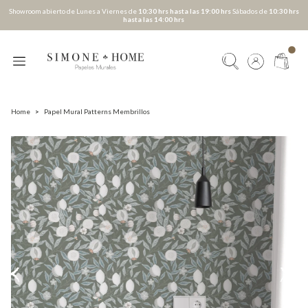
Showroom abierto de Lunes a Viernes de
10:30 hrs hasta las 19:00 hrs
Sábados de
10:30 hrs
hasta las 14:00 hrs
Home
>
Papel Mural Patterns Membrillos