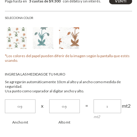
Paga hasta en
3 cuotas de $9.300
con débito y sin interés.
SELECCIONA COLOR
*Los colores del papel pueden diferir de la imagen según la pantalla que estés
usando.
INGRESA LAS MEDIDAS DE TU MURO
Se agregarán automáticamente 10cm al alto y al ancho como medida de
seguridad.
Usa punto como separador al digitar ancho y alto.
mt2
x
=
mt2
Ancho mt
Alto mt