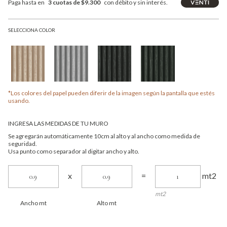
Paga hasta en
3 cuotas de $9.300
con débito y sin interés.
SELECCIONA COLOR
*Los colores del papel pueden diferir de la imagen según la pantalla que estés
usando.
INGRESA LAS MEDIDAS DE TU MURO
Se agregarán automáticamente 10cm al alto y al ancho como medida de
seguridad.
Usa punto como separador al digitar ancho y alto.
mt2
x
=
mt2
Ancho mt
Alto mt