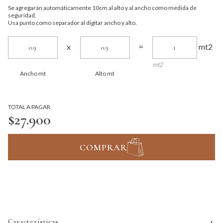
Se agregarán automáticamente 10cm al alto y al ancho como medida de
seguridad.
Usa punto como separador al digitar ancho y alto.
mt2
x
=
mt2
Ancho mt
Alto mt
TOTAL A PAGAR
$27.900
COMPRAR
Características