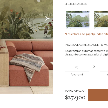
SELECCIONA COLOR
*Los colores del papel pueden dife
INGRESA LAS MEDIDAS DE TU M
Se agregarán automáticamente 10
Usa punto como separador al digit
x
Ancho mt
TOTAL A PAGAR
$27.900