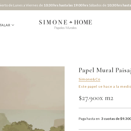
erto de Lunes a Viernes de
10:30 hrs hasta las 19:00 hrs
Sábados de
10:30 hrs hasta
TALAR
Papel Mural Pais
Simone&Co
Este papel se hace a la medid
$27.900
x m2
Paga hasta en
3 cuotas de $9.30