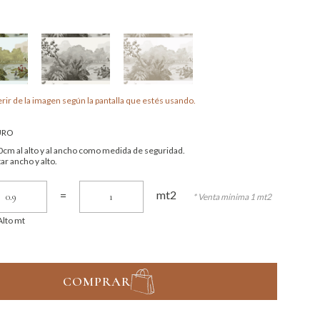
rir de la imagen según la pantalla que estés usando.
URO
cm al alto y al ancho como medida de seguridad.
ar ancho y alto.
mt2
=
* Venta minima 1 mt2
Alto mt
COMPRAR