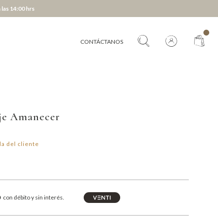
 las 14:00 hrs
CONTÁCTANOS
aje Amanecer
a del cliente
0
con débito y sin interés.