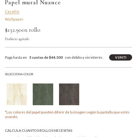
Papel mural Nuance
Caselio
Wallpaper
$132.900
x rollo
Producto agotado
Paga hasta en
3 cuotas de $44.300
con débito y sin interés.
SELECCIONA COLOR
*Los colores del papel pueden diferir de la imagen según la pantalla que estés
usando.
CALCULA CUANTOS ROLLOS NECESITAS