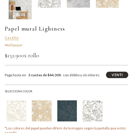
Papel mural Lightness
Caselio
Wallpaper
$132.900
x rollo
Paga hasta en
3 cuotas de $44.300
con débito y sin interés.
SELECCIONA COLOR
*Los colores del papel pueden diferir de la imagen según la pantalla que estés
usando.