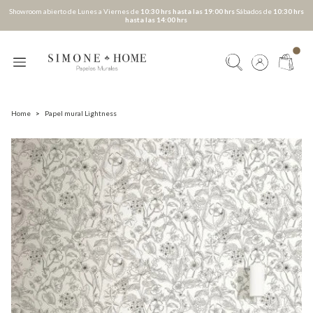
Showroom abierto de Lunes a Viernes de
10:30 hrs hasta las 19:00 hrs
Sábados de
10:30 hrs
hasta las 14:00 hrs
Home
>
Papel mural Lightness