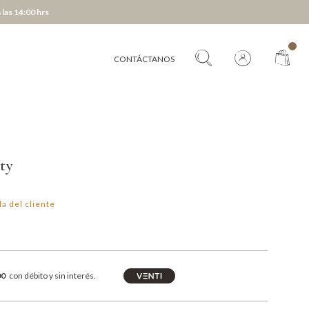
 las 14:00 hrs
CONTÁCTANOS
ty
a del cliente
00
con débito y sin interés.