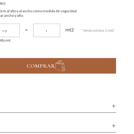
URO
cm al alto y al ancho como medida de seguridad.
ar ancho y alto.
mt2
=
* Venta minima 1 mt2
Alto mt
COMPRAR