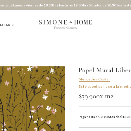
erto de Lunes a Viernes de
10:30 hrs hasta las 19:00 hrs
Sábados de
10:30 hrs hasta
TALAR
Papel Mural Liber
Mercedes Costal
Este papel se hace a la medid
$39.900
x m2
Paga hasta en
3 cuotas de $13.3