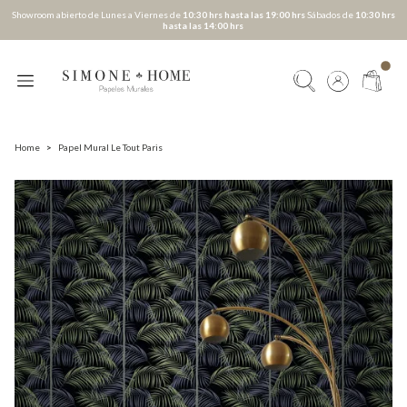
Showroom abierto de Lunes a Viernes de
10:30 hrs hasta las 19:00 hrs
Sábados de
10:30 hrs
hasta las 14:00 hrs
Home
>
Papel Mural Le Tout Paris