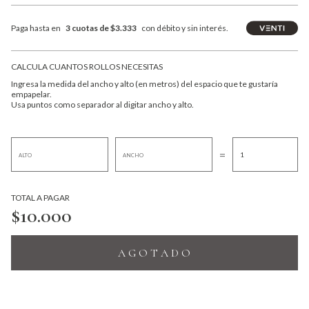
Paga hasta en
3 cuotas de $3.333
con débito y sin interés.
CALCULA CUANTOS ROLLOS NECESITAS
Ingresa la medida del ancho y alto (en metros) del espacio que te gustaría
empapelar.
Usa puntos como separador al digitar ancho y alto.
=
TOTAL A PAGAR
$10.000
A G O T A D O