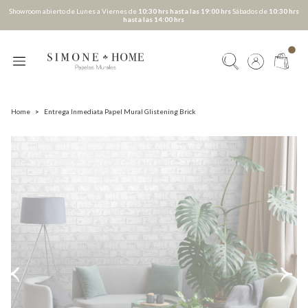
Showroom abierto de Lunes a Viernes de
10:30 hrs hasta las 19:00 hrs
Sábados de
10:30 hrs
hasta las 14:00 hrs
Home
>
Entrega Inmediata Papel Mural Glistening Brick