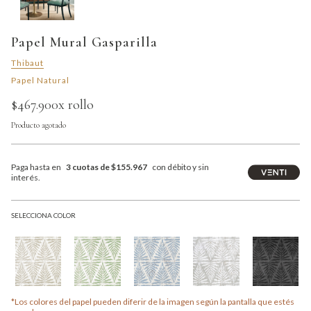
Papel Mural Gasparilla
Thibaut
Papel Natural
$467.900
x rollo
Producto agotado
Paga hasta en
3 cuotas de $155.967
con débito y sin
interés.
SELECCIONA COLOR
*Los colores del papel pueden diferir de la imagen según la pantalla que estés