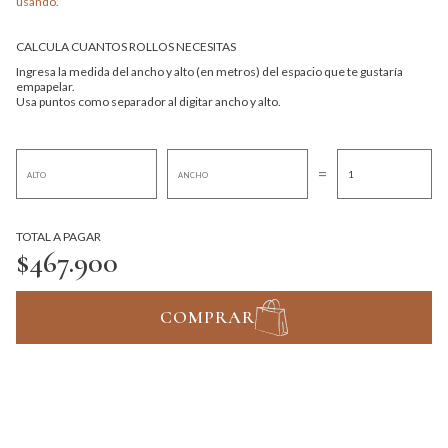
usando.
CALCULA CUANTOS ROLLOS NECESITAS
Ingresa la medida del ancho y alto (en metros) del espacio que te gustaría
empapelar.
Usa puntos como separador al digitar ancho y alto.
=
TOTAL A PAGAR
$467.900
COMPRAR