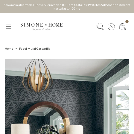
Showroom abierto de Lunes a Viernes de
10:30 hrs hasta las 19:00 hrs
Sábados de
10:30 hrs
hasta las 14:00 hrs
Home
>
Papel Mural Gasparilla