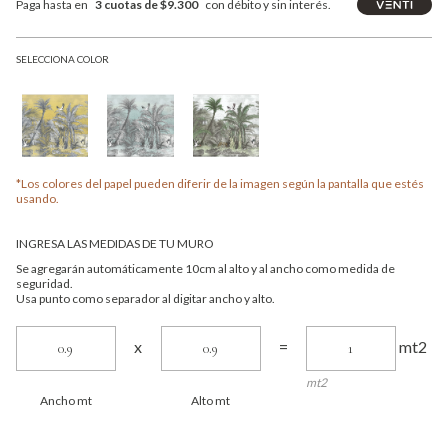
Paga hasta en
3 cuotas de $9.300
con débito y sin interés.
SELECCIONA COLOR
*Los colores del papel pueden diferir de la imagen según la pantalla que estés
usando.
INGRESA LAS MEDIDAS DE TU MURO
Se agregarán automáticamente 10cm al alto y al ancho como medida de
seguridad.
Usa punto como separador al digitar ancho y alto.
mt2
x
=
mt2
Ancho mt
Alto mt