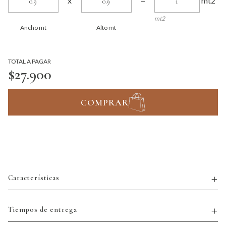
mt2
x
=
mt2
Ancho mt
Alto mt
TOTAL A PAGAR
$27.900
COMPRAR
Características
Tiempos de entrega