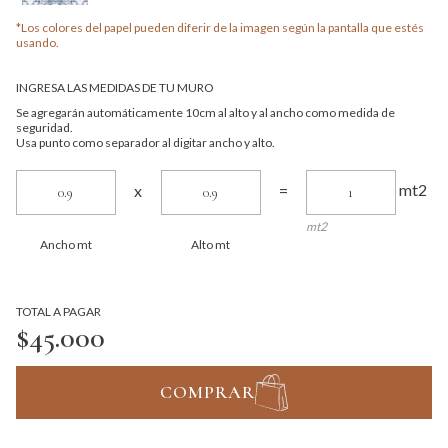
*Los colores del papel pueden diferir de la imagen según la pantalla que estés
usando.
INGRESA LAS MEDIDAS DE TU MURO
Se agregarán automáticamente 10cm al alto y al ancho como medida de
seguridad.
Usa punto como separador al digitar ancho y alto.
mt2
x
=
mt2
Ancho mt
Alto mt
TOTAL A PAGAR
$45.000
COMPRAR