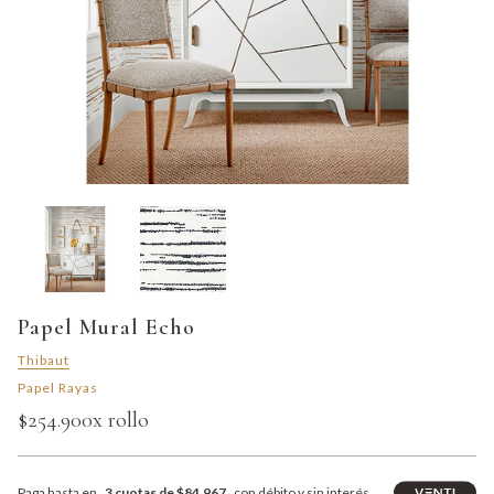
Papel Mural Echo
Thibaut
Papel Rayas
$254.900
x rollo
Paga hasta en
3 cuotas de $84.967
con débito y sin interés.