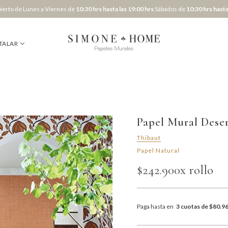
erto de Lunes a Viernes de
10:30 hrs hasta las 19:00 hrs
Sábados de
10:30 hrs hasta
TALAR
Papel Mural Dese
Thibaut
Papel Natural
$242.900
x rollo
Paga hasta en
3 cuotas de $80.9