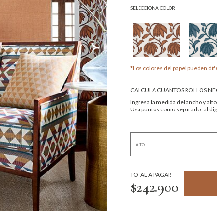
SELECCIONA COLOR
*Los colores del papel pueden dife
CALCULA CUANTOS ROLLOS NEC
Ingresa la medida del ancho y alto
Usa puntos como separador al digi
TOTAL A PAGAR
$242.900