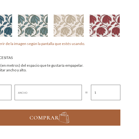
rir de la imagen según la pantalla que estés usando.
ESITAS
 (en metros) del espacio que te gustaría empapelar.
tar ancho y alto.
=
COMPRAR