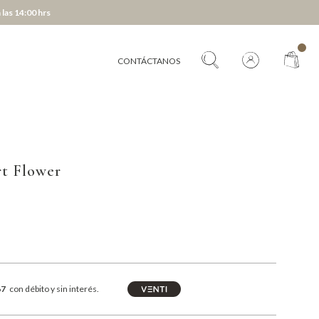
 las 14:00 hrs
CONTÁCTANOS
rt Flower
67
con débito y sin interés.