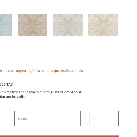
rir de la imagen según la pantalla que estés usando.
ESITAS
 (en metros) del espacio que te gustaría empapelar.
tar ancho y alto.
=