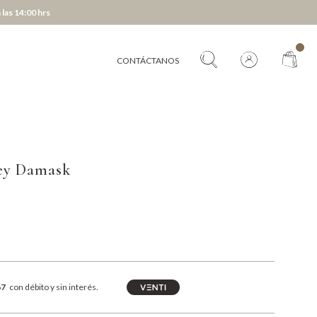
 las 14:00 hrs
CONTÁCTANOS
ey Damask
67
con débito y sin interés.