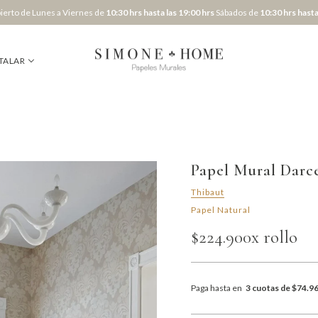
erto de Lunes a Viernes de
10:30 hrs hasta las 19:00 hrs
Sábados de
10:30 hrs hasta
TALAR
Papel Mural Darc
Thibaut
Papel Natural
$224.900
x rollo
Paga hasta en
3 cuotas de $74.9