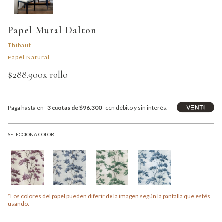
Papel Mural Dalton
Thibaut
Papel Natural
$288.900
x rollo
Paga hasta en
3 cuotas de $96.300
con débito y sin interés.
SELECCIONA COLOR
*Los colores del papel pueden diferir de la imagen según la pantalla que estés
usando.