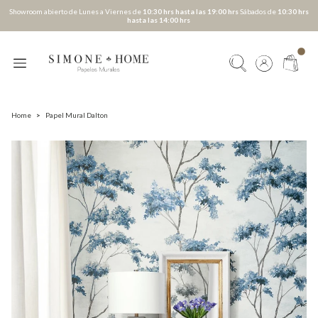
Showroom abierto de Lunes a Viernes de
10:30 hrs hasta las 19:00 hrs
Sábados de
10:30 hrs
hasta las 14:00 hrs
Home
>
Papel Mural Dalton