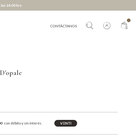
 las 14:00 hrs
CONTÁCTANOS
D'opale
00
con débito y sin interés.