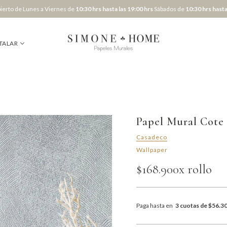
erto de Lunes a Viernes de
10:30 hrs hasta las 19:00 hrs
Sábados de
10:30 hrs hasta
TALAR
Papel Mural Cote 
Casadeco
Wallpaper
$168.900
x rollo
Paga hasta en
3 cuotas de $56.3