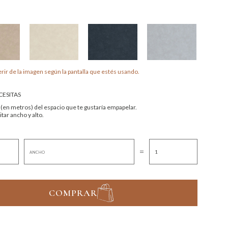
rir de la imagen según la pantalla que estés usando.
ESITAS
 (en metros) del espacio que te gustaría empapelar.
tar ancho y alto.
=
COMPRAR