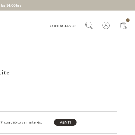
 las 14:00 hrs
CONTÁCTANOS
ite
67
con débito y sin interés.