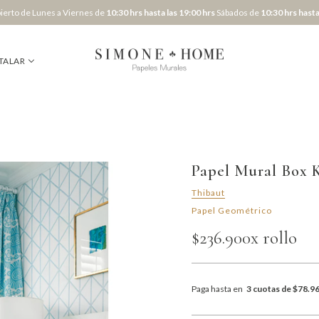
erto de Lunes a Viernes de
10:30 hrs hasta las 19:00 hrs
Sábados de
10:30 hrs hasta
TALAR
Papel Mural Box K
Thibaut
Papel Geométrico
$236.900
x rollo
Paga hasta en
3 cuotas de $78.9