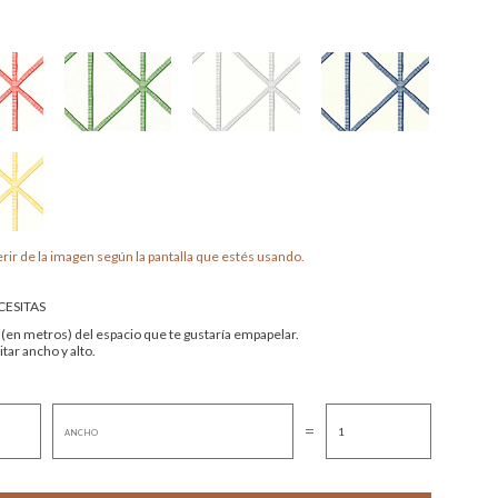
rir de la imagen según la pantalla que estés usando.
ESITAS
 (en metros) del espacio que te gustaría empapelar.
tar ancho y alto.
=