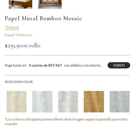
Papel Mural Bamboo Mosaic
Thibaut
Papel Texturas
$293.900
x rollo
Paga hasta en
3 cuotas de $97.967
con débito y sin interés.
SELECCIONA COLOR
*Los colores del papel pueden diferir de la imagen según la pantalla que estés
usando.