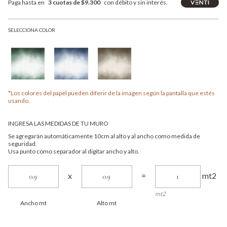
Paga hasta en
3 cuotas de $9.300
con débito y sin interés.
SELECCIONA COLOR
*Los colores del papel pueden diferir de la imagen según la pantalla que estés
usando.
INGRESA LAS MEDIDAS DE TU MURO
Se agregarán automáticamente 10cm al alto y al ancho como medida de
seguridad.
Usa punto como separador al digitar ancho y alto.
mt2
x
=
mt2
Ancho mt
Alto mt