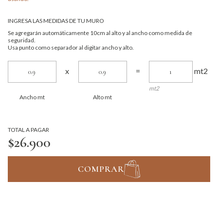
INGRESA LAS MEDIDAS DE TU MURO
Se agregarán automáticamente 10cm al alto y al ancho como medida de
seguridad.
Usa punto como separador al digitar ancho y alto.
mt2
x
=
mt2
Ancho mt
Alto mt
TOTAL A PAGAR
$26.900
COMPRAR