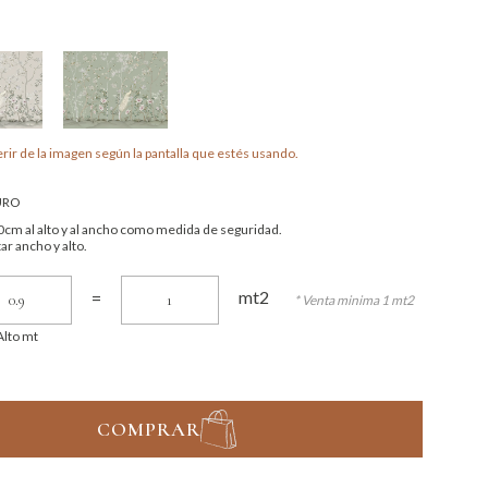
rir de la imagen según la pantalla que estés usando.
URO
cm al alto y al ancho como medida de seguridad.
ar ancho y alto.
mt2
=
* Venta minima 1 mt2
Alto mt
COMPRAR