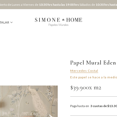
erto de Lunes a Viernes de
10:30 hrs hasta las 19:00 hrs
Sábados de
10:30 hrs hasta
TALAR
Papel Mural Eden
Mercedes Costal
Este papel se hace a la medid
$39.900
x m2
Paga hasta en
3 cuotas de $13.3