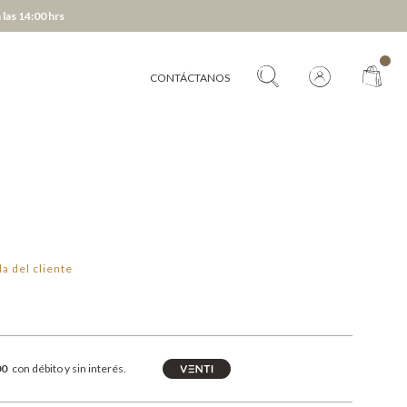
 las 14:00 hrs
CONTÁCTANOS
a del cliente
00
con débito y sin interés.