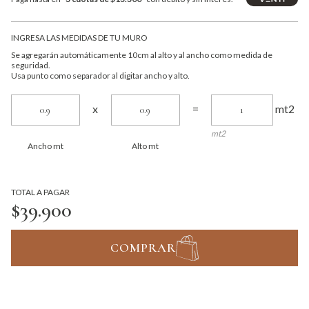
INGRESA LAS MEDIDAS DE TU MURO
Se agregarán automáticamente 10cm al alto y al ancho como medida de
seguridad.
Usa punto como separador al digitar ancho y alto.
mt2
x
=
mt2
Ancho mt
Alto mt
TOTAL A PAGAR
$39.900
COMPRAR