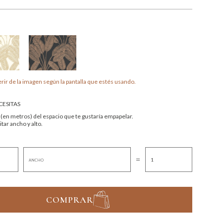
rir de la imagen según la pantalla que estés usando.
ESITAS
 (en metros) del espacio que te gustaría empapelar.
tar ancho y alto.
=
COMPRAR