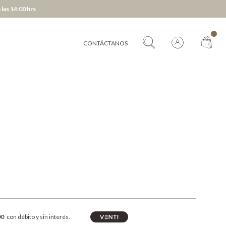
 las 14:00 hrs
CONTÁCTANOS
00
con débito y sin interés.