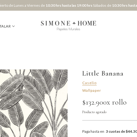
erto de Lunes a Viernes de
10:30 hrs hasta las 19:00 hrs
Sábados de
10:30 hrs hasta
TALAR
Little Banana
Caselio
Wallpaper
$132.900
x rollo
Producto agotado
Paga hasta en
3 cuotas de $44.3