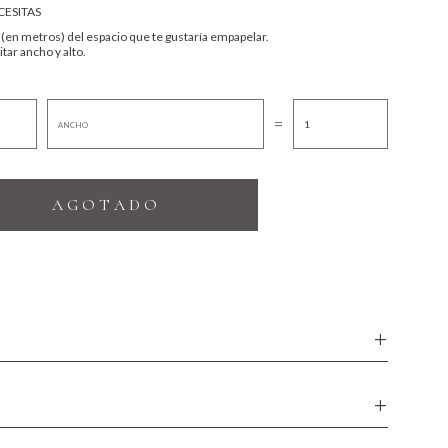
ESITAS
 (en metros) del espacio que te gustaría empapelar.
tar ancho y alto.
=
A G O T A D O