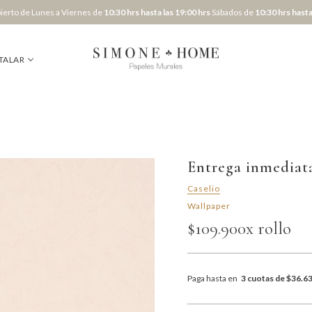
erto de Lunes a Viernes de
10:30 hrs hasta las 19:00 hrs
Sábados de
10:30 hrs hasta
TALAR
Entrega inmediat
Caselio
Wallpaper
$109.900
x rollo
Paga hasta en
3 cuotas de $36.6