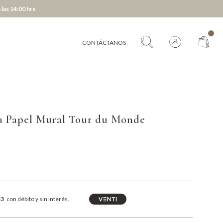
 las 14:00 hrs
CONTÁCTANOS
a Papel Mural Tour du Monde
33
con débito y sin interés.