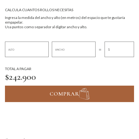
CALCULA CUANTOS ROLLOS NECESITAS
Ingresa la medida del ancho y alto (en metros) del espacio que te gustaría
empapelar.
Usa puntos como separador al digitar ancho y alto.
=
TOTAL A PAGAR
$242.900
COMPRAR