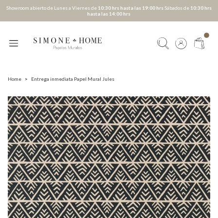
Showroom abierto de Lunes a Viernes de
10:30 hrs hasta las 19:00 hrs
Sábados de
10:30 hrs
hasta las 14:00 hrs
Home
>
Entrega inmediata Papel Mural Jules