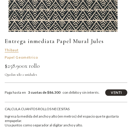
Entrega inmediata Papel Mural Jules
Thibaut
Papel Geométrico
$258.900
x rollo
Quedan sólo 2 unidades
Paga hasta en
3 cuotas de $86.300
con débito y sin interés.
CALCULA CUANTOS ROLLOS NECESITAS
Ingresa la medida del ancho y alto (en metros) del espacio que te gustaría
empapelar.
Usa puntos como separador al digitar ancho y alto.