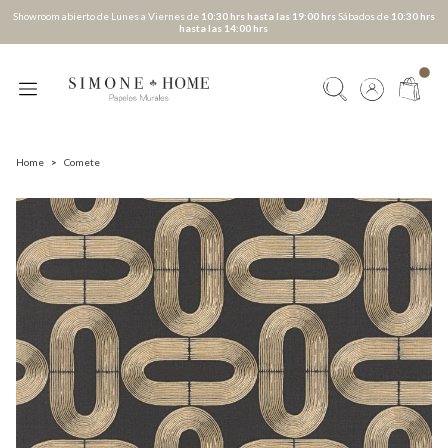
Showroom abierto de Lunes a Viernes de
10:30 hrs hasta las 19:00 hrs
Sábados de
10:30 hrs
hasta las 14:00 hrs
Home
>
Comete