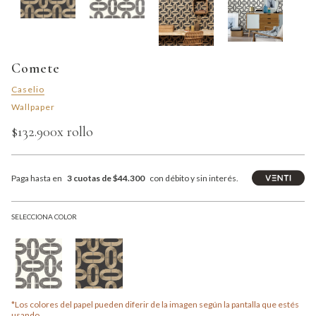
Comete
Caselio
Wallpaper
$132.900
x rollo
Paga hasta en
3 cuotas de $44.300
con débito y sin interés.
SELECCIONA COLOR
*Los colores del papel pueden diferir de la imagen según la pantalla que estés
usando.