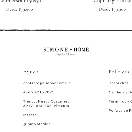
Cojin Pescado 50x50
Cojin Tigre 50x50
Desde $39.900
Desde $39.900
Ayuda
Políticas
contacto@simonehome.cl
Despachos
+56 9 4218 2891
Cambios y D
Tienda: Nueva Costanera
Términos y 
3919, local 102, Vitacura
Política de 
Marcas
¿Cómo Medir?