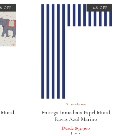
1% OFF
-14% OFF
Simone Home
l Mural
Entrega Inmediata Papel Mural
Rayas Azul Marino
Desde $94.900
$111.600