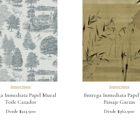
Simone Home
Simone Home
a Inmediata Papel Mural
Entrega Inmediata Pape
Toile Cazador
Paisaje Garzas
Desde $223.900
Desde $362.900