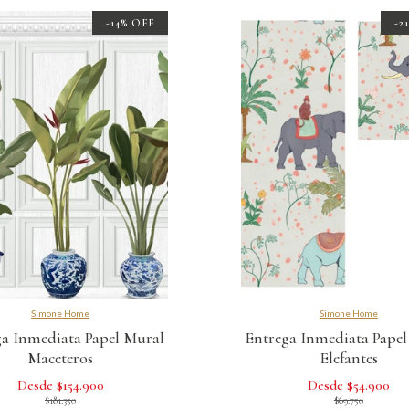
-14% OFF
-2
Simone Home
Simone Home
a Inmediata Papel Mural
Entrega Inmediata Pape
Maceteros
Elefantes
Desde $154.900
Desde $54.900
$181.350
$69.750