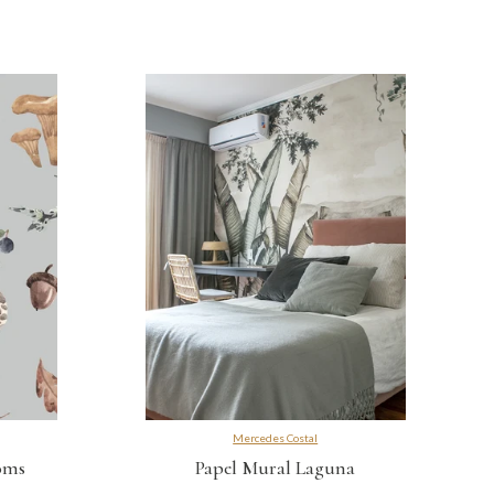
Mercedes Costal
oms
Papel Mural Laguna