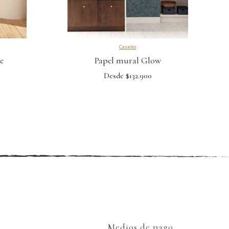
Caselio
e
Papel mural Glow
Desde $132.900
Medios de pago