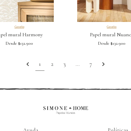
Caselio
Caselio
apel mural Harmony
Papel mural Nuanc
Desde $132.900
Desde $132.900
1
2
3
…
7
Ayuda
Políticas