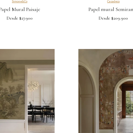
Simone&Co
Casadeco
Papel Mural Paisaje
Papel mural Semira
Desde $27.900
Desde $209.900