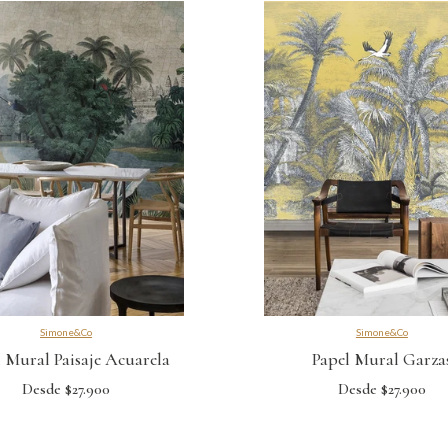
Simone&Co
Simone&Co
 Mural Paisaje Acuarela
Papel Mural Garza
Desde $27.900
Desde $27.900