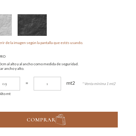
rir de la imagen según la pantalla que estés usando.
URO
cm al alto y al ancho como medida de seguridad.
ar ancho y alto.
mt2
=
* Venta minima 1 mt2
Alto mt
COMPRAR