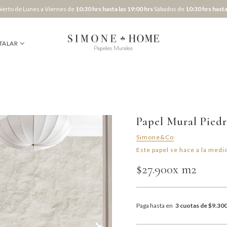
erto de Lunes a Viernes de
10:30 hrs hasta las 19:00 hrs
Sábados de
10:30 hrs hasta
TALAR
Papel Mural Pied
Simone&Co
Este papel se hace a la medid
$27.900
x m2
Paga hasta en
3 cuotas de $9.30