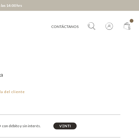
 las 14:00 hrs
CONTÁCTANOS
ra
a del cliente
0
con débito y sin interés.