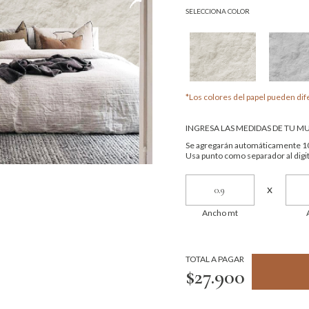
SELECCIONA COLOR
*Los colores del papel pueden dife
INGRESA LAS MEDIDAS DE TU M
Se agregarán automáticamente 10
Usa punto como separador al digit
x
Ancho mt
TOTAL A PAGAR
$27.900