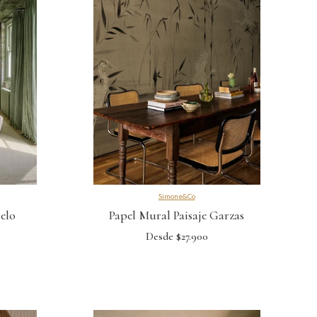
Simone&Co
elo
Papel Mural Paisaje Garzas
Desde $27.900