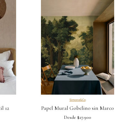
Simone&Co
l 12
Papel Mural Gobelino sin Marco
Desde $27.900