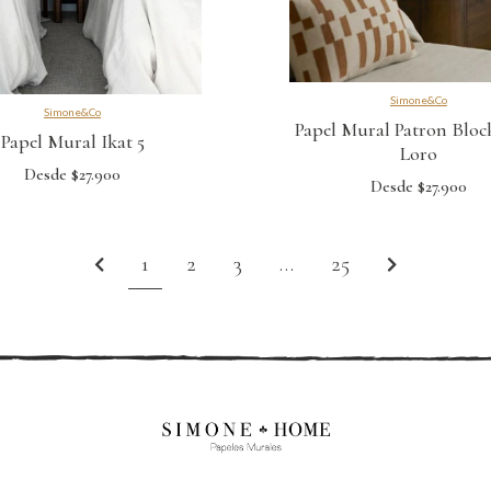
Simone&Co
Simone&Co
Papel Mural Patron Bloc
Papel Mural Ikat 5
Loro
Desde $27.900
Desde $27.900
1
2
3
…
25