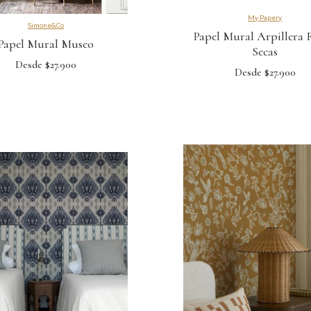
My Papery
Simone&Co
Papel Mural Arpillera 
Papel Mural Museo
Secas
Desde $27.900
Desde $27.900