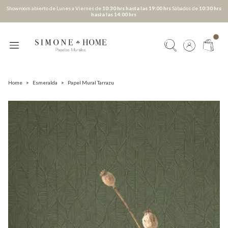
Showroom abierto de Lunes a Viernes de
10:30 hrs hasta las 19:00 hrs
Sábados de
10:30 hrs
hasta las 14:00 hrs
Home
>
Esmeralda
>
Papel Mural Tarrazu