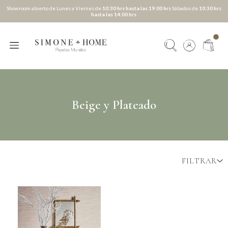
Showroom abierto de Lunes a Viernes de
10:30 hrs hasta las 19:00 hrs
Sábados de
10:30 hrs
hasta las 14:00 hrs
Beige y Plateado
FILTRAR