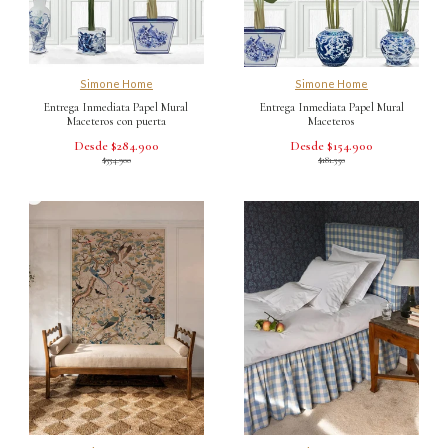
Simone Home
Simone Home
Entrega Inmediata Papel Mural
Entrega Inmediata Papel Mural
Maceteros con puerta
Maceteros
Desde $284.900
Desde $154.900
$334.900
$181.350