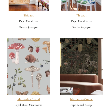
Thibaut
Thibaut
Papel Mural Goa
Papel Mural Yukio
Desde $271.900
Desde $251.900
Mercedes Costal
Mercedes Costal
Papel Mural Mushrooms
Papel Mural Savage