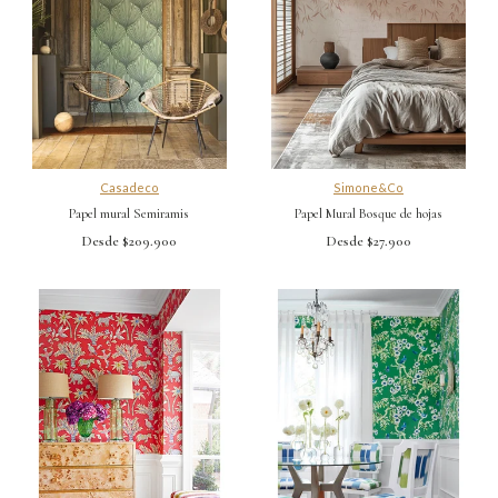
Casadeco
Simone&Co
Papel mural Semiramis
Papel Mural Bosque de hojas
Desde $209.900
Desde $27.900